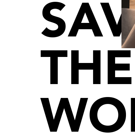
SAV
THE
WO