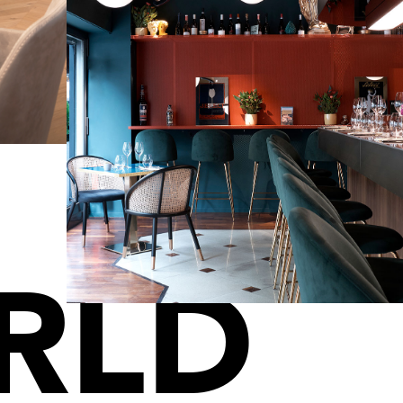
ES
RLD