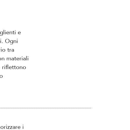
glienti e
ci. Ogni
io tra
on materiali
 riflettono
no
orizzare i