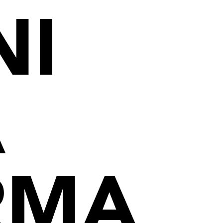
NI
A
RMA