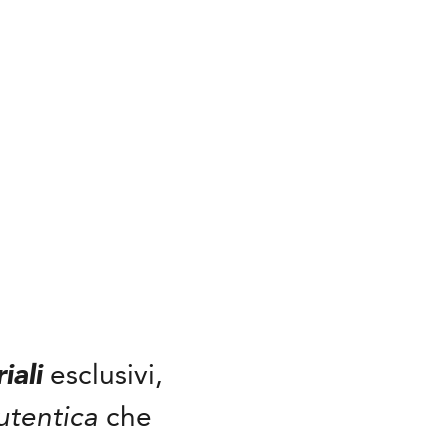
iali
esclusivi,
utentica
che