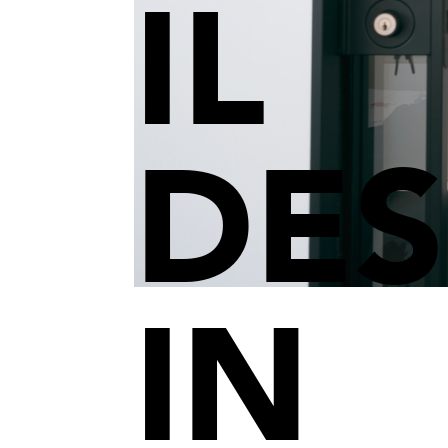
IL
DES
IN