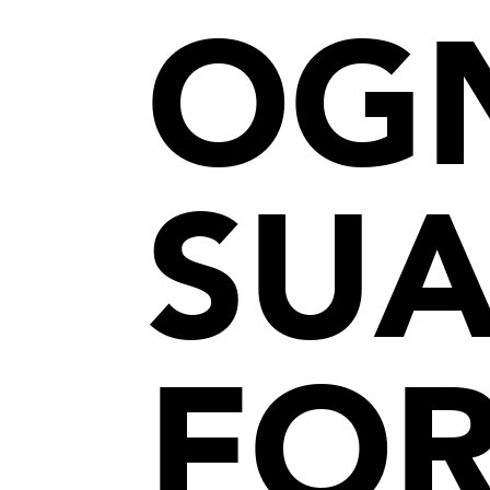
OG
SU
FO